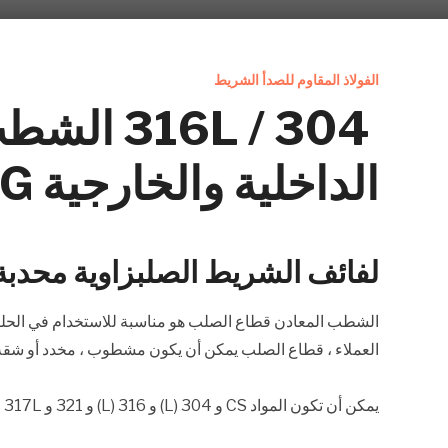
الفولاذ المقاوم للصدأ الشريط
304 / 16L
الداخلية والخارجية SWG خواتم
لفائف الشريط الصلبزاوية محدبة
الشطب المعادن قطاع الصلب هو مناسبة للاستخدام في الحلقا
العملاء ، قطاع الصلب يمكن أن يكون مشطوب ، مخدد أو شقة . زاوية 90 درجة ، 100 درجة ، 110
يمكن أن تكون المواد CS و 304 (L) و 316 (L) و 321 و 317L وما إلى ذلك.