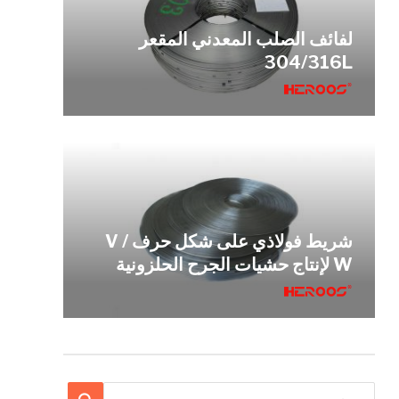
لفائف الصلب المعدني المقعر
304/316L
شريط فولاذي على شكل حرف V /
W لإنتاج حشيات الجرح الحلزونية