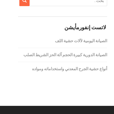
لاتست إنفورمأيشن
الصيانة اليومية لآلات حشية اللف
الصيانة الدورية كبيرة الحجم آلة الحز الشريط الصلب
أنواع حشية الجرح المعدني واستخداماته ومواده