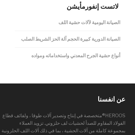
لاتست إنفورمأيشن
الصيانة اليومية لآلات حشية اللف
الصيانة الدورية كبيرة الحجم آلة الحز الشريط الصلب
أنواع حشية الجرح المعدني واستخداماته ومواده
عن انفسنا
HEROOS®متخصصة في إنتاج وتصدير آلات طوقا ، ولفائف قطاع
الفولاذ المقاوم للصدأ لحشيات لف حلزوني. تزويد العملاء
بمجموعة كاملة من آلات الحشية ، بما في ذلك آلات اللف الحلزونية