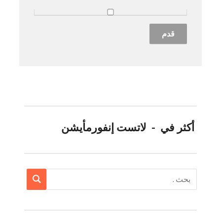
أكثر في - لاتست إنفورمأيشن