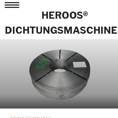
Toggle
sidebar
HEROOS®
&
navigation
DICHTUNGSMASCHINE