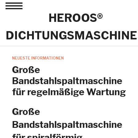
Toggle
sidebar
HEROOS®
&
navigation
DICHTUNGSMASCHINE
NEUESTE INFORMATIONEN
Große
Bandstahlspaltmaschine
für regelmäßige Wartung
Große
Bandstahlspaltmaschine
für spiralförmig