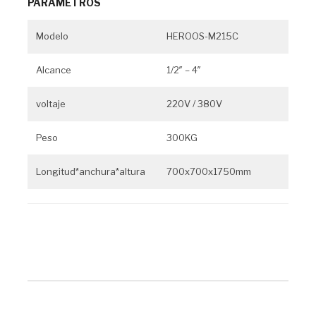
PARÁMETROS
Modelo
HEROOS-M215C
Alcance
1/2″ – 4″
voltaje
220V / 380V
Peso
300KG
Longitud*anchura*altura
700x700x1750mm