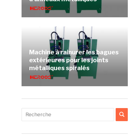
Machine à rainurer les bagues
extérieures pour les joints
métalliques spiralés