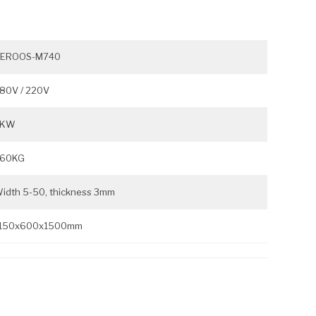
EROOS-M740
80V / 220V
2KW
60KG
idth 5-50, thickness 3mm
150x600x1500mm