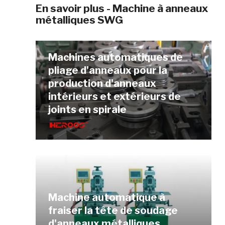
En savoir plus - Machine à anneaux
métalliques SWG
Machines automatiques de
pliage d'anneaux pour la
production d'anneaux
intérieurs et extérieurs de
joints en spirale
Machine automatique à
fraiser la tête de soudage
d'anneaux métalliques