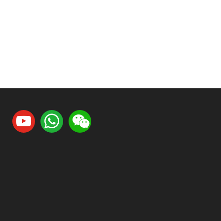
youtube
whatsapp
weixin