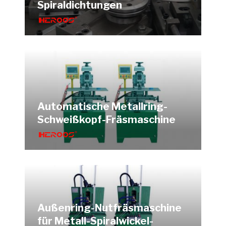
Spiraldichtungen
Automatische Metallring-
Schweißkopf-Fräsmaschine
Außenring-Nutfräsmaschine
für Metall-Spiralwickel-