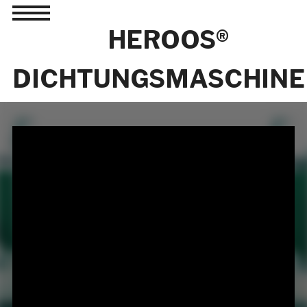
Toggle
sidebar
HEROOS®
&
navigation
DICHTUNGSMASCHINE