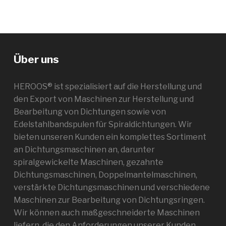
Über uns
HEROOS® ist spezialisiert auf die Herstellung und
den Export von Maschinen zur Herstellung und
Bearbeitung von Dichtungen sowie von
Edelstahlbandspulen für Spiraldichtungen. Wir
bieten unseren Kunden ein komplettes Sortiment
an Dichtungsmaschinen an, darunter
spiralgewickelte Maschinen, gezahnte
Dichtungsmaschinen, Doppelmantelmaschinen,
verstärkte Dichtungsmaschinen und verschiedene
Maschinen zur Bearbeitung von Dichtungsringen.
Wir können auch maßgeschneiderte Maschinen
liefern, die den Anforderungen unserer Kunden