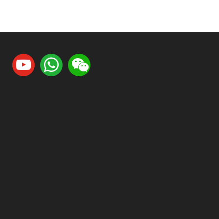
youtube
whatsapp
weixin