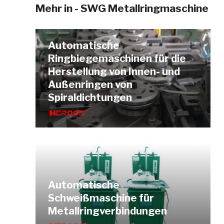
Mehr in - SWG Metallringmaschine
Automatische
Ringbiegemaschinen für die
Herstellung von Innen- und
Außenringen von
Spiraldichtungen
Automatische
Schweißmaschine für
Metallringverbindungen