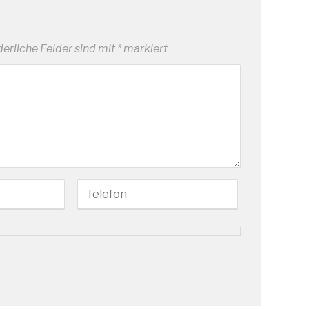
derliche Felder sind mit
*
markiert