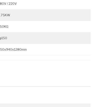
80V / 220V
.75KW
50KG
φ150
50x940x1280mm