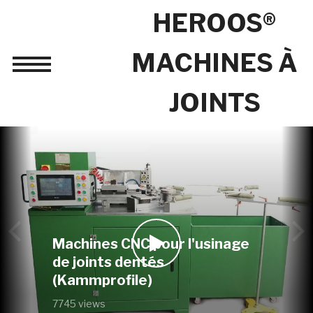
HEROOS®
MACHINES À
Toggle
sidebar
JOINTS
&
navigation
Machines CNC pour l'usinage
de joints dentés
(Kammprofile)
7745 views