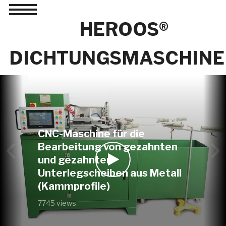
Toggle
sidebar
HEROOS®
&
navigation
DICHTUNGSMASCHINE
CNC-Maschine für die
Bearbeitung von gezahnten
und gezahnten
Unterlegscheiben aus Metall
(Kammprofile)
7745 views