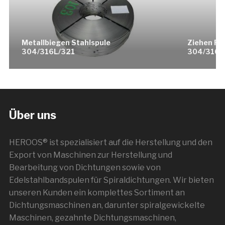
Metallbiegen Stahlspule
Ziehen Ril
304/316L/321
304/316L
Über uns
HEROOS® ist spezialisiert auf die Herstellung und den
Export von Maschinen zur Herstellung und
Bearbeitung von Dichtungen sowie von
Edelstahlbandspulen für Spiraldichtungen. Wir bieten
unseren Kunden ein komplettes Sortiment an
Dichtungsmaschinen an, darunter spiralgewickelte
Maschinen, gezahnte Dichtungsmaschinen,