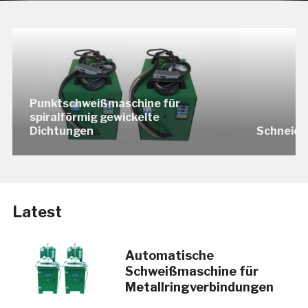
Punktschweißmaschine für
spiralförmig gewickelte
Dichtungen
Schneid
Latest
Automatische
Schweißmaschine für
Metallringverbindungen