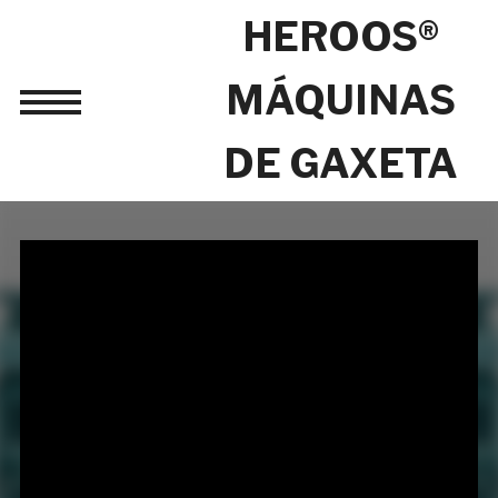
HEROOS®
MÁQUINAS
Toggle
sidebar
DE GAXETA
&
navigation