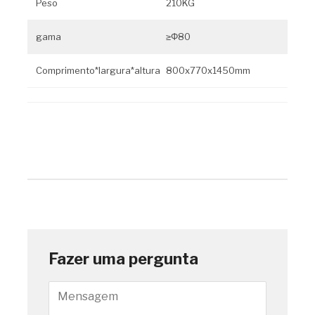
Peso
210KG
gama
≥Φ80
Comprimento*largura*altura
800x770x1450mm
Fazer uma pergunta