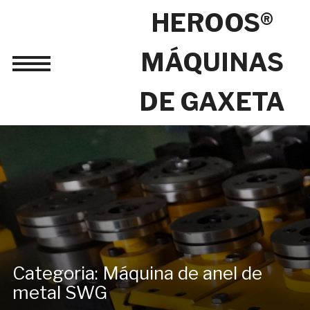
HEROOS®
MÁQUINAS
Toggle
sidebar
DE GAXETA
&
navigation
Categoria:
Máquina de anel de
metal SWG