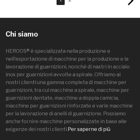
Chi siamo
HEROOS® è specializzata nella produzione e
nell'esportazione di macchine per la produzione e la
lavorazione di guarnizioni, nonché di nastri in acciaio
inox per guarnizioni avvolte a spirale. Offriamo ai
nostri clienti una gamma completa di macchine per
guarnizioni, tra cui macchine a spirale, macchine per
guarnizioni dentate, macchine a doppia camicia,
macchine per guarnizioni rinforzate e varie macchine
per la lavorazione di anelli di guarnizione. Possiamo
anche fornire macchine personalizzate in base alle
esigenze dei nostri clienti.
Per saperne di più