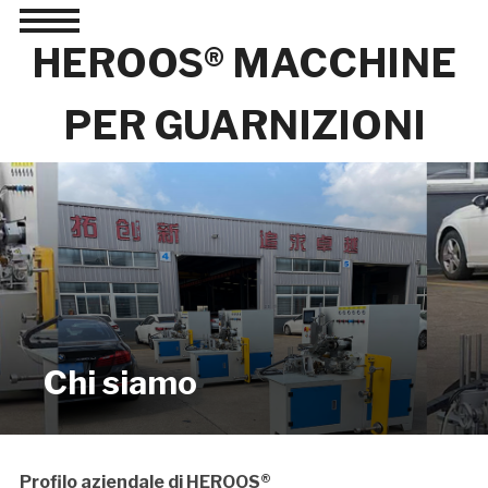
Toggle
sidebar
HEROOS® MACCHINE
&
navigation
PER GUARNIZIONI
Chi siamo
Profilo aziendale di HEROOS®