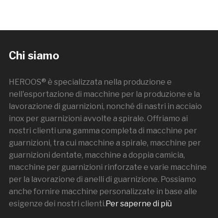
Chi siamo
HEROOS® è specializzata nella produzione e
nell'esportazione di macchine per la produzione e la
lavorazione di guarnizioni, nonché di nastri in acciaio
inox per guarnizioni avvolte a spirale. Offriamo ai
nostri clienti una gamma completa di macchine per
guarnizioni, tra cui macchine a spirale, macchine per
guarnizioni dentate, macchine a doppia camicia,
macchine per guarnizioni rinforzate e varie macchine
per la lavorazione di anelli di guarnizione. Possiamo
anche fornire macchine personalizzate in base alle
esigenze dei nostri clienti.
Per saperne di più